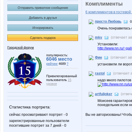
Комплименты
Отправить приватное сообщение
6 комплиментов в гостевой 
Добавить в друзья
просто Любовь
0
Игнорировать
Очень понравилась 
mkv
(отвечает а
Сделать подарок
Установили:
Городской форум
http://www.nn.ru/~g
популярность:
Фин
(отвечает а
6046 место
рейтинг
4689
?
установили ли воро
rastol
(отвечает 
Привилегированный
пользователь
15
надо много пилотов 
уровня
http://www.nn.ru
artfuljoker
(отвеч
Моисеев гарантирова
понедельник если не
Статистика портрета:
сейчас просматривают портрет - 0
Вы не авторизованы! Чтоб
зарегистрированные пользователи
посетившие портрет за 7 дней - 0