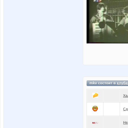
mkv состоит в
клуба
Ха
Сд
Не