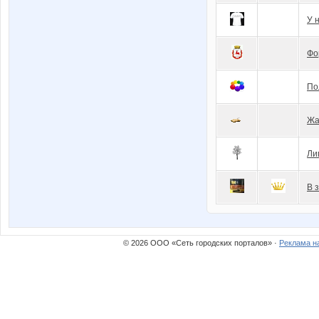
У 
Фо
По
Жа
Ли
В 
© 2026 ООО «Сеть городских порталов» ·
Реклама н